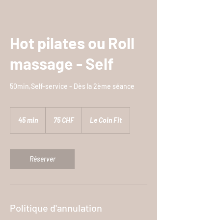
Hot pilates ou Roll
massage - Self
50min,Self-service - Dès la 2ème séance
75
francs
45 min
4
75 CHF
Le Coin Fit
suisses
5
m
i
Réserver
n
Politique d'annulation