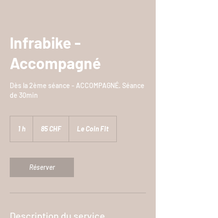
Infrabike -
Accompagné
Dès la 2ème séance - ACCOMPAGNÉ. Séance
de 30min
85
francs
1 h
1
85 CHF
Le Coin Fit
suisses
Réserver
Description du service