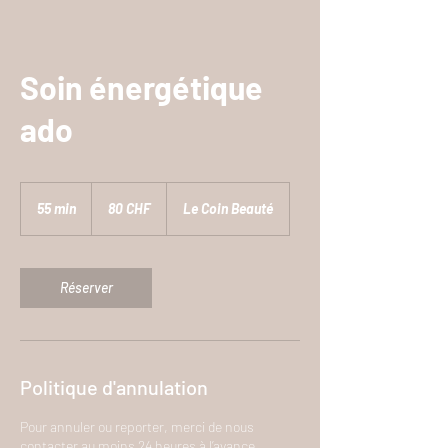
Soin énergétique
ado
80
francs
55 min
5
80 CHF
Le Coin Beauté
suisses
5
m
i
Réserver
n
Politique d'annulation
Pour annuler ou reporter, merci de nous
contacter au moins 24 heures à l’avance.