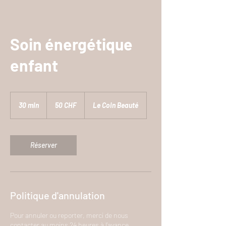
Soin énergétique
enfant
50
francs
30 min
3
50 CHF
Le Coin Beauté
suisses
0
m
i
Réserver
n
Politique d'annulation
Pour annuler ou reporter, merci de nous
contacter au moins 24 heures à l’avance.